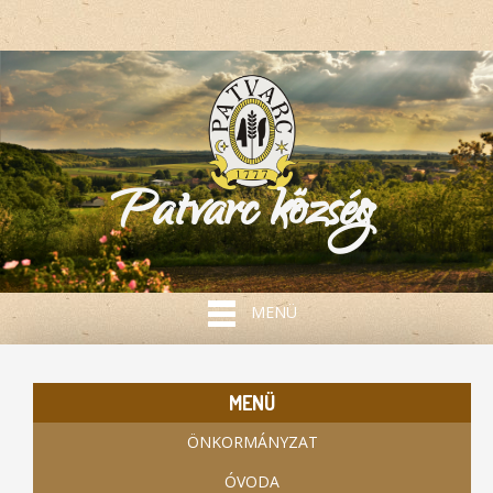
Patvarc község
MENÜ
MENÜ
ÖNKORMÁNYZAT
ÓVODA