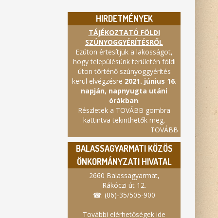
HIRDETMÉNYEK
TÁJÉKOZTATÓ FÖLDI
SZÚNYOGGYÉRÍTÉSRŐL
Ezúton értesítjük a lakosságot,
hogy településünk területén földi
úton történő szúnyoggyérítés
kerül elvégzésre
2021. június 16.
napján, napnyugta utáni
órákban
.
Részletek a TOVÁBB gombra
kattintva tekinthetők meg.
TOVÁBB
BALASSAGYARMATI KÖZÖS
ÖNKORMÁNYZATI HIVATAL
2660 Balassagyarmat,
Rákóczi út 12.
☎: (06)-35/505-900
További elérhetőségek ide