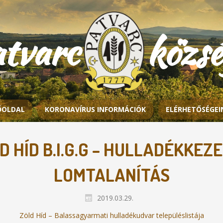
atvarc közs
ŐOLDAL
KORONAVÍRUS INFORMÁCIÓK
ELÉRHETŐSÉGEI
D HÍD B.I.G.G – HULLADÉKKEZE
LOMTALANÍTÁS
2019.03.29.
Zöld Híd – Balassagyarmati hulladékudvar településlistája