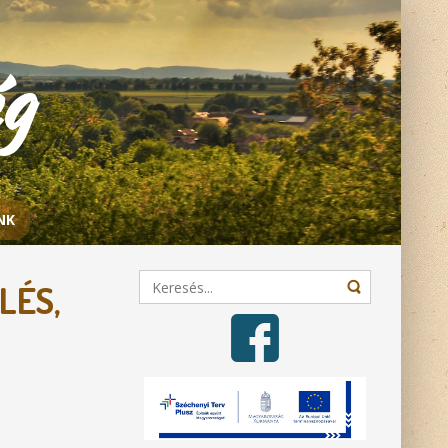
ég
NK
LÉS,