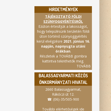
HIRDETMÉNYEK
TÁJÉKOZTATÓ FÖLDI
SZÚNYOGGYÉRÍTÉSRŐL
Ezúton értesítjük a lakosságot,
hogy településünk területén földi
úton történő szúnyoggyérítés
kerül elvégzésre
2021. június 16.
napján, napnyugta utáni
órákban
.
Részletek a TOVÁBB gombra
kattintva tekinthetők meg.
TOVÁBB
BALASSAGYARMATI KÖZÖS
ÖNKORMÁNYZATI HIVATAL
2660 Balassagyarmat,
Rákóczi út 12.
☎: (06)-35/505-900
További elérhetőségek ide