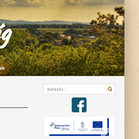
ég
NK