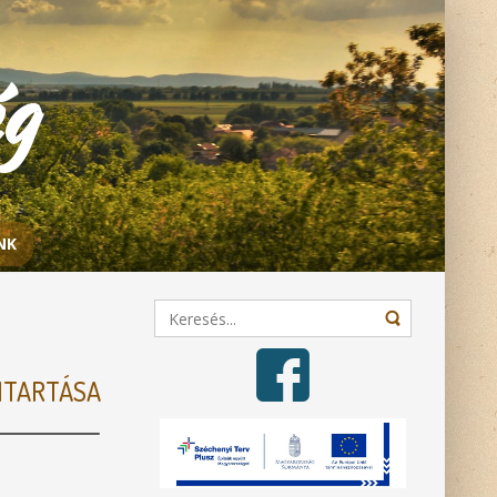
ég
NK
NTARTÁSA