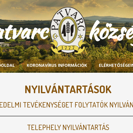
atvarc közs
ŐOLDAL
KORONAVÍRUS INFORMÁCIÓK
ELÉRHETŐSÉGEI
NYILVÁNTARTÁSOK
EDELMI TEVÉKENYSÉGET FOLYTATÓK NYILVÁ
TELEPHELY NYILVÁNTARTÁS