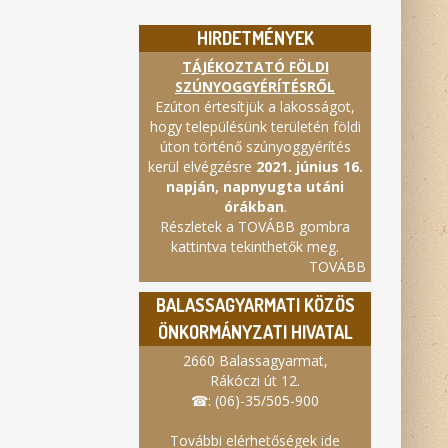
HIRDETMÉNYEK
TÁJÉKOZTATÓ FÖLDI
SZÚNYOGGYÉRÍTÉSRŐL
Ezúton értesítjük a lakosságot,
hogy településünk területén földi
úton történő szúnyoggyérítés
kerül elvégzésre
2021. június 16.
napján, napnyugta utáni
órákban
.
Részletek a TOVÁBB gombra
kattintva tekinthetők meg.
TOVÁBB
BALASSAGYARMATI KÖZÖS
ÖNKORMÁNYZATI HIVATAL
2660 Balassagyarmat,
Rákóczi út 12.
☎: (06)-35/505-900
További elérhetőségek ide