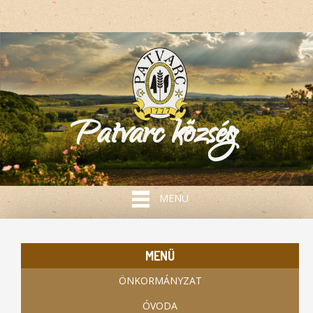
Patvarc község
MENÜ
MENÜ
ÖNKORMÁNYZAT
ÓVODA