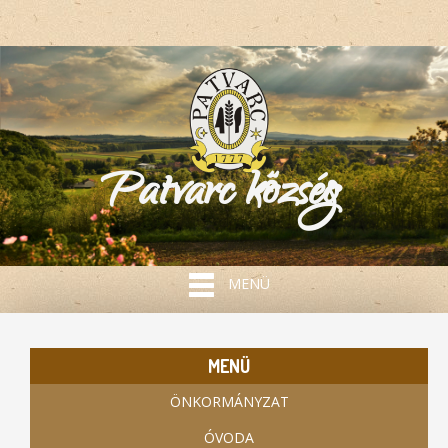
Patvarc község
MENÜ
MENÜ
ÖNKORMÁNYZAT
ÓVODA