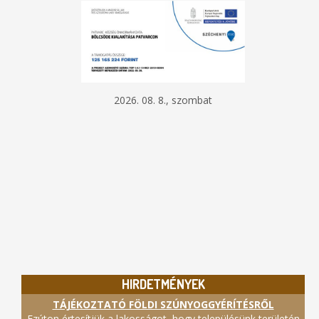
2026. 08. 8., szombat
HIRDETMÉNYEK
TÁJÉKOZTATÓ FÖLDI SZÚNYOGGYÉRÍTÉSRŐL
Ezúton értesítjük a lakosságot, hogy településünk területén