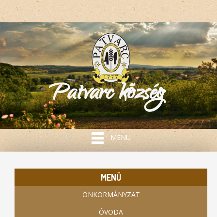
Patvarc község
MENÜ
MENÜ
ÖNKORMÁNYZAT
ÓVODA