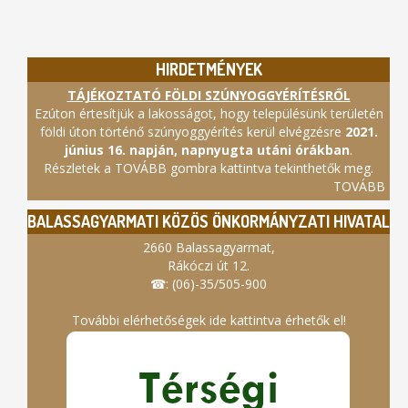
HIRDETMÉNYEK
TÁJÉKOZTATÓ FÖLDI SZÚNYOGGYÉRÍTÉSRŐL
Ezúton értesítjük a lakosságot, hogy településünk területén
földi úton történő szúnyoggyérítés kerül elvégzésre
2021.
június 16. napján, napnyugta utáni órákban
.
Részletek a TOVÁBB gombra kattintva tekinthetők meg.
TOVÁBB
BALASSAGYARMATI KÖZÖS ÖNKORMÁNYZATI HIVATAL
2660 Balassagyarmat,
Rákóczi út 12.
☎: (06)-35/505-900
További elérhetőségek ide kattintva érhetők el!