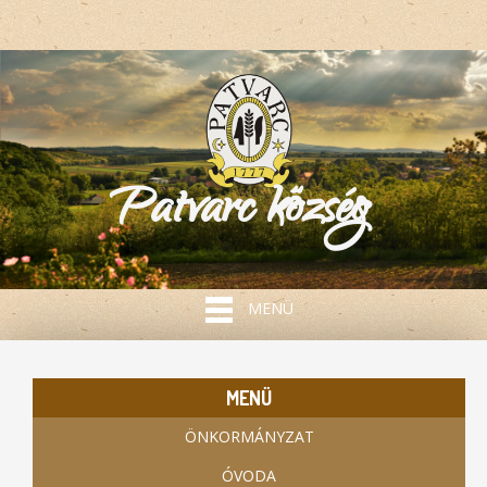
Patvarc község
MENÜ
MENÜ
ÖNKORMÁNYZAT
ÓVODA