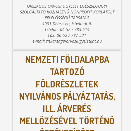
ORSZÁGOS ORVOSI ÜGYELET EGÉSZSÉGÜGYI
SZOLGÁLTATÓ KÖZHASZNÚ NONPROFIT KORLÁTOLT
FELELŐSSÉGŰ TÁRSASÁG
4031 Debrecen, István út 6.
Telefon: 06-52 / 783-514
Fax: 06-52 / 787-531
e-mail: titkarsag@orvosiugyeletkht.hu
NEMZETI FÖLDALAPBA
TARTOZÓ
FÖLDRÉSZLETEK
NYILVÁNOS PÁLYÁZTATÁS,
ILL. ÁRVERÉS
MELLŐZÉSÉVEL TÖRTÉNŐ