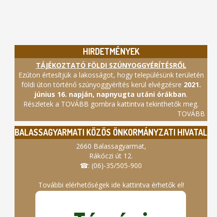
HIRDETMÉNYEK
TÁJÉKOZTATÓ FÖLDI SZÚNYOGGYÉRÍTÉSRŐL
Ezúton értesítjük a lakosságot, hogy településünk területén
földi úton történő szúnyoggyérítés kerül elvégzésre
2021.
június 16. napján, napnyugta utáni órákban
.
Részletek a TOVÁBB gombra kattintva tekinthetők meg.
TOVÁBB
BALASSAGYARMATI KÖZÖS ÖNKORMÁNYZATI HIVATAL
2660 Balassagyarmat,
Rákóczi út 12.
☎: (06)-35/505-900
További elérhetőségek ide kattintva érhetők el!