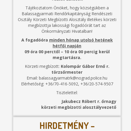
Tájékoztatom Önöket, hogy községükben a
Balassagyarmati Rendőrkapitányság Rendészeti
Osztály Körzeti Megbízotti Alosztály illetékes körzeti
megbízottja lakossági fogadóórát tart az
Önkormányzati Hivatalban!
A fogadóóra
minden hónap utolsó hetének
hétfői napján
09 óra 00 perctől – 10 óra 00 percig kerül
megtartásra.
Körzeti megbízott:
Kolompár Gábor Ernő r.
törzsőrmester
Email: balassagyarmatrk@nograd.police.hu
Elérhetőség: +36/70-416-5092, +36/20-574-9507
Tisztelettel:
Jakubecz Róbert r. őrnagy
körzeti megbízotti alosztályvezető
HIRDETMÉNY –