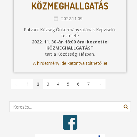
KÖZMEGHALLGATÁS
2022.11.09.
Patvarc Község Önkormányzatának Képviselő-
testülete
2022. 11. 30-án 18:00 órai kezdettel
KÖZMEGHALLGATÁST
tart a Közösségi Házban.
A hirdetmény ide kattintva tölthető le!
←
1
2
3
4
5
6
7
→