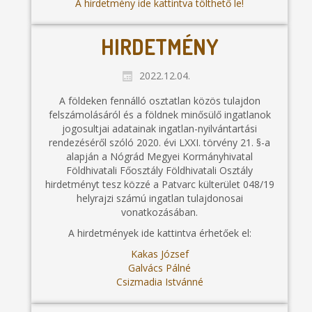
A hirdetmény ide kattintva tölthető le!
HIRDETMÉNY
2022.12.04.
A földeken fennálló osztatlan közös tulajdon
felszámolásáról és a földnek minősülő ingatlanok
jogosultjai adatainak ingatlan-nyilvántartási
rendezéséről szóló 2020. évi LXXI. törvény 21. §-a
alapján a Nógrád Megyei Kormányhivatal
Földhivatali Főosztály Földhivatali Osztály
hirdetményt tesz közzé a Patvarc külterület 048/19
helyrajzi számú ingatlan tulajdonosai
vonatkozásában.
A hirdetmények ide kattintva érhetőek el:
Kakas József
Galvács Pálné
Csizmadia Istvánné